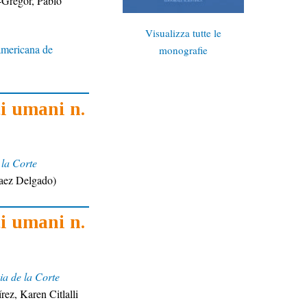
Gregor, Pablo
Visualizza tutte le
ramericana de
monografie
ti umani n.
 la Corte
vaez Delgado)
ti umani n.
ia de la Corte
ez, Karen Citlalli