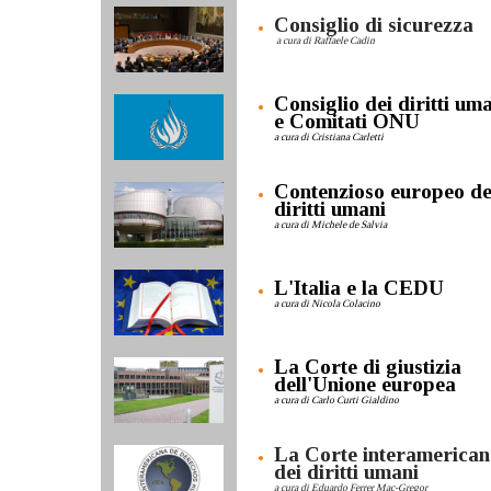
Consiglio di sicurezza
a cura di Raffaele Cadin
Consiglio dei diritti um
e Comitati ONU
a cura di Cristiana Carletti
Contenzioso europeo de
diritti umani
a cura di Michele de Salvia
L'Italia e la CEDU
a cura di Nicola Colacino
La Corte di giustizia
dell'Unione europea
a cura di Carlo Curti Gialdino
La Corte interamerican
dei diritti umani
a cura di Eduardo Ferrer Mac-Gregor