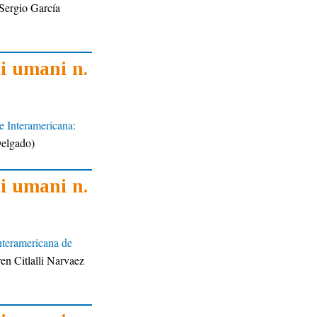
Sergio García
ti umani n.
e Interamericana:
Delgado)
ti umani n.
Interamericana de
en Citlalli Narvaez