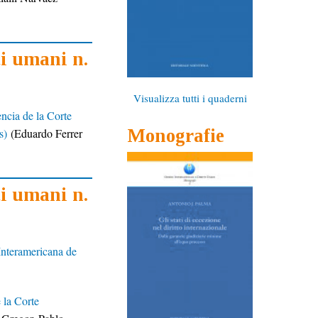
ti umani n.
Visualizza tutti i quaderni
ncia de la Corte
Monografie
s)
(
Eduardo Ferrer
ti umani n.
Interamericana de
 la Corte