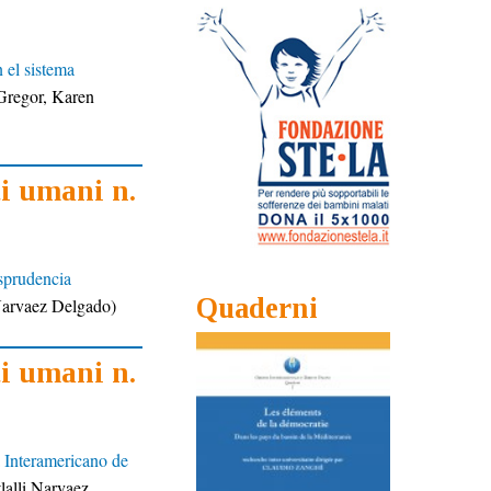
 el sistema
Gregor,
Karen
ti umani n.
sprudencia
Quaderni
 Narvaez Delgado)
ti umani n.
 Interamericano de
lalli Narvaez