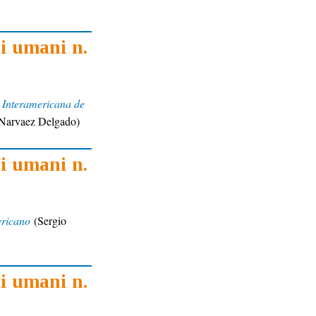
ti umani n.
e Interamericana de
i Narvaez Delgado)
ti umani n.
ericano
(Sergio
ti umani n.