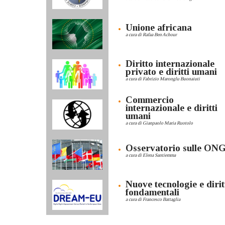
Unione africana
a cura di Rafaa Ben Achour
Diritto internazionale
privato e diritti umani
a cura di Fabrizio Maronglu Buonaiuti
Commercio
internazionale e diritti
umani
a cura di Gianpaolo Maria Ruotolo
Osservatorio sulle ON
a cura di Elena Santiemma
Nuove tecnologie e dirit
fondamentali
a cura di Francesco Battaglia