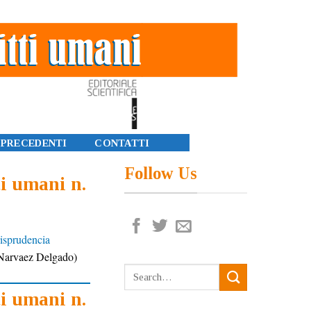
 PRECEDENTI
CONTATTI
Follow Us
ti umani n.
risprudencia
 Narvaez Delgado)
ti umani n.