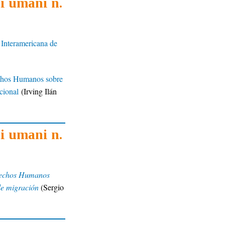
ti umani n.
e Interamericana de
echos Humanos sobre
cional
(Irving Ilán
ti umani n.
erechos Humanos
de migración
(Sergio