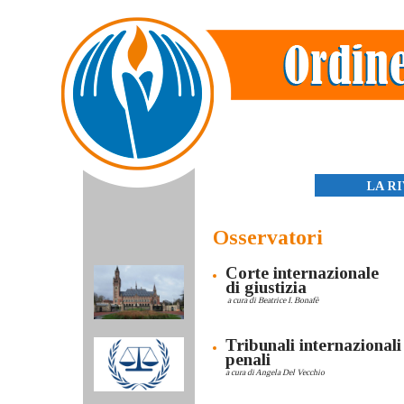
Skip
to
content
LA R
Osservatori
Corte internazionale
di giustizia
a cura di Beatrice I. Bonafè
Tribunali internazionali
penali
a cura di Angela Del Vecchio