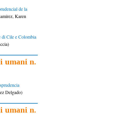
prudencial de la
Ramírez, Karen
re di Cile e Colombia
ccia)
ti umani n.
isprudencia
aez Delgado)
ti umani n.