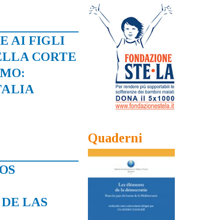
 AI FIGLI
ELLA CORTE
OMO:
TALIA
Quaderni
SOS
 DE LAS