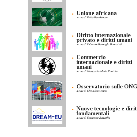
Unione africana
a cura di Rafaa Ben Achour
Diritto internazionale
privato e diritti umani
a cura di Fabrizio Maronglu Buonaiuti
Commercio
internazionale e diritti
umani
a cura di Gianpaolo Maria Ruotolo
Osservatorio sulle ON
a cura di Elena Santiemma
Nuove tecnologie e dirit
fondamentali
a cura di Francesco Battaglia