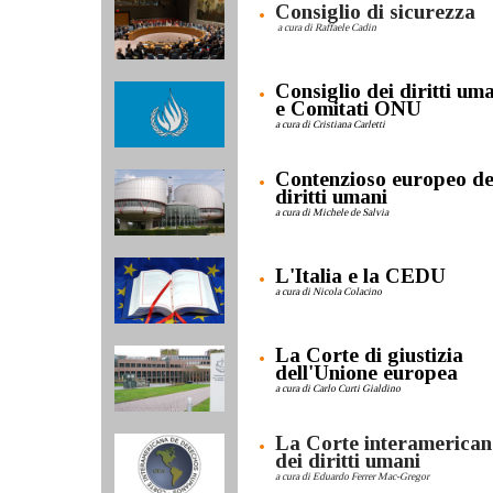
Consiglio di sicurezza
a cura di Raffaele Cadin
Consiglio dei diritti um
e Comitati ONU
a cura di Cristiana Carletti
Contenzioso europeo de
diritti umani
a cura di Michele de Salvia
L'Italia e la CEDU
a cura di Nicola Colacino
La Corte di giustizia
dell'Unione europea
a cura di Carlo Curti Gialdino
La Corte interamerican
dei diritti umani
a cura di Eduardo Ferrer Mac-Gregor