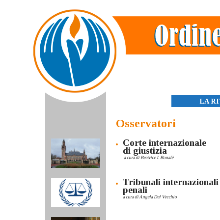
Skip
to
content
LA R
Osservatori
Corte internazionale
di giustizia
a cura di Beatrice I. Bonafè
Tribunali internazionali
penali
a cura di Angela Del Vecchio