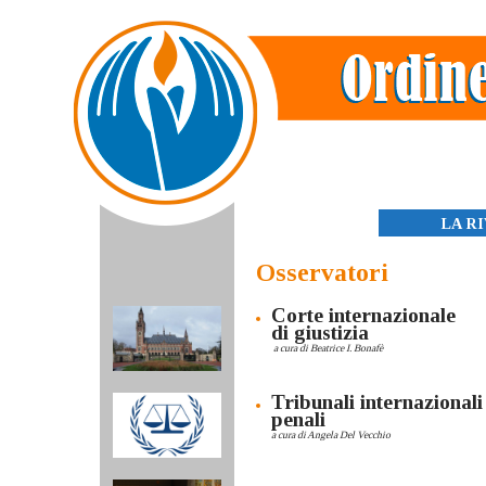
Skip
to
content
LA R
Osservatori
Corte internazionale
di giustizia
a cura di Beatrice I. Bonafè
Tribunali internazionali
penali
a cura di Angela Del Vecchio