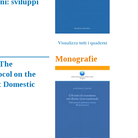
i: sviluppi
Visualizza tutti i quaderni
Monografie
 The
col on the
t Domestic