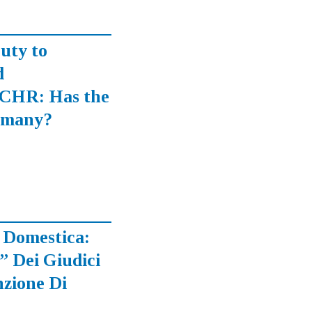
uty to
d
 ECHR: Has the
ermany?
 Domestica:
” Dei Giudici
nzione Di