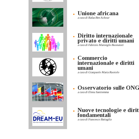
Unione africana
a cura di Rafaa Ben Achour
Diritto internazionale
privato e diritti umani
a cura di Fabrizio Maronglu Buonaiuti
Commercio
internazionale e diritti
umani
a cura di Gianpaolo Maria Ruotolo
Osservatorio sulle ON
a cura di Elena Santiemma
Nuove tecnologie e dirit
fondamentali
a cura di Francesco Battaglia