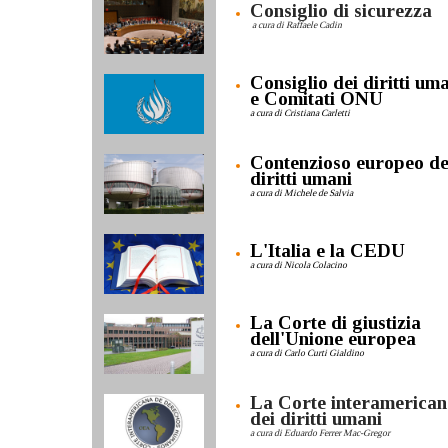
Consiglio di sicurezza
a cura di Raffaele Cadin
Consiglio dei diritti um
e Comitati ONU
a cura di Cristiana Carletti
Contenzioso europeo de
diritti umani
a cura di Michele de Salvia
L'Italia e la CEDU
a cura di Nicola Colacino
La Corte di giustizia
dell'Unione europea
a cura di Carlo Curti Gialdino
La Corte interamerican
dei diritti umani
a cura di Eduardo Ferrer Mac-Gregor