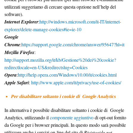
utilizzati suggeriamo di cercare questa opzione nell’help del
software).
Internet Explorer
:
http://windows.microsoft.com/it-IT/internet-
explorer/delete-manage-cookies#ie=ie-10
Google
Chrome
:
https://support.google.com/chrome/answer/95647?hl=it
Mozilla Firefox
:
http://support.mozilla.org/it/kb/Gestione%20dei%20cookie?
redirectlocale=en-US&redirectslug=Cookies
Opera
:
http://help.opera.com/Windows/10.00/it/cookies.html
Apple Safari
:
http://www.apple.com/it/privacy/use-of-cookies/
Per disabilitare soltanto i cookie di Google Analytics
In alternativa è possibile disabilitare soltanto i cookie di Google
Analytics, utilizzando il
componente aggiuntivo
di opt-out fornito
da Google per i browser principali. In questo modo sarà possibile
utilizzare anche i servizi on-line del sito di
Rivistaoidu.net
.